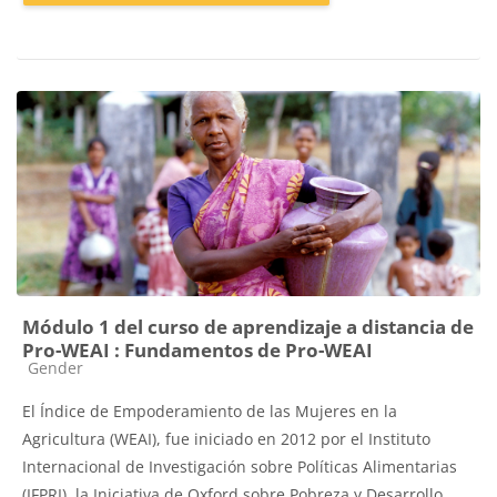
Módulo 1 del curso de aprendizaje a distancia de
Pro-WEAI : Fundamentos de Pro-WEAI
Catégorie de cours
Gender
El Índice de Empoderamiento de las Mujeres en la
Agricultura (WEAI), fue iniciado en 2012 por el Instituto
Internacional de Investigación sobre Políticas Alimentarias
(IFPRI), la Iniciativa de Oxford sobre Pobreza y Desarrollo