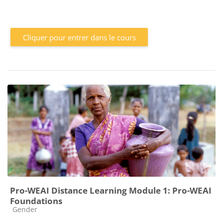
Cliquer pour entrer dans le cours
Pro-WEAI Distance Learning Module 1: Pro-WEAI
Foundations
Catégorie de cours
Gender