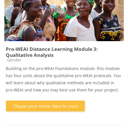
Pro-WEAI Distance Learning Module 3:
Qualitative Analysis
Catégorie de cours
Gender
Building on the pro-WEAI Foundations module, this module
has four units about the qualitative pro-WEAI protocols. You
will learn about why qualitative methods are included in
pro-WEAI and how you may best use them for your project.
Cliquer pour entrer dans le cours