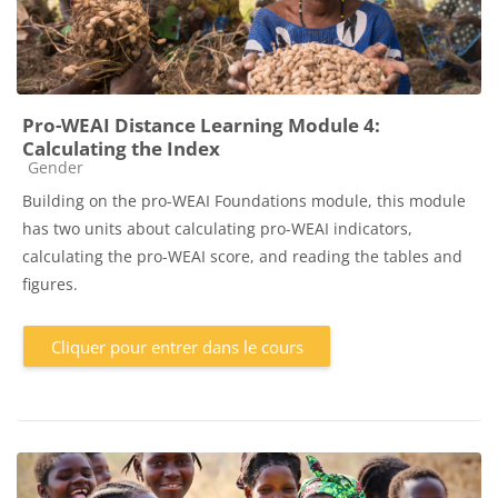
Pro-WEAI Distance Learning Module 4:
Calculating the Index
Catégorie de cours
Gender
Building on the pro-WEAI Foundations module, this module
has two units about calculating pro-WEAI indicators,
calculating the pro-WEAI score, and reading the tables and
figures.
Cliquer pour entrer dans le cours